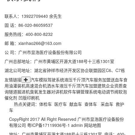
联系人：13922709440 余先生
固 话：86-020-86059537
服务热线：400-800-8232
邮 箱：xianhao266@163.com
公 司：广州市显浩医疗设备股份有限公司
广州总部地址：广州市黄埔区开源大道188号十三栋1301室
湖北公司地址：湖北省钟祥市经济开发区协企联盟园区C6、C7栋
友情链接
汽车模拟驾驶系统
液压千斤顶
汽车服务加盟
送血车
食
用油灌装机
高速混合机
洒水车
液压千斤顶
汽车加盟
建筑企业资质查
询
隧道掘进机
臭氧发生器
对讲机软件
车辆管理系统
电动调节阀
软泡
催化剂
凹版印刷机
热点关键词：
体检车
医疗车
献血车
查体车
采血车
救护
车
CopyRight 2017 All Right Reserved 广州市显浩医疗设备股份
有限公司
粤ICP备17119936号-1
admin
网站地图
地址：广州市黄埔区开源大道188号十三栋1301室 电话：400-