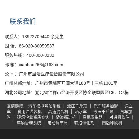
联系我们
联系人：13922709440 余先生
固 话：86-020-86059537
服务热线：400-800-8232
邮 箱：xianhao266@163.com
公 司：广州市显浩医疗设备股份有限公司
广州总部地址：广州市黄埔区开源大道188号十三栋1301室
湖北公司地址：湖北省钟祥市经济开发区协企联盟园区C6、C7栋
友情链接
汽车模拟驾驶系统
液压千斤顶
汽车服务加盟
送血
车
食用油灌装机
高速混合机
洒水车
液压千斤顶
汽车加
盟
建筑企业资质查询
隧道掘进机
臭氧发生器
对讲机软件
车辆管理系统
电动调节阀
软泡催化剂
凹版印刷机