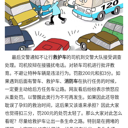
最后交警通知不让行
救护车
的司机到交警大队接受调查
处理。司机狡辩在接骚扰电话。对轿车司机进行批评教
育。不避让特种车辆是违法行为。罚款200元和扣3分。如
果遇到后面有警车、救护车、
消防车
在执行任务的时候，
一定要主动给后方任务车让路。网友看后纷纷表示愤怒应
从重处罚。以警醒此类行为不可再发生。如果因此还导致
耽误了孕妇的救治时间，这后果又该谁来承担？因此大家
也觉得扣三分，罚200元的处罚太轻了。那么大家对此怎么
看呢？尽量给救护车让出一条生命之路。特别是在拥堵的