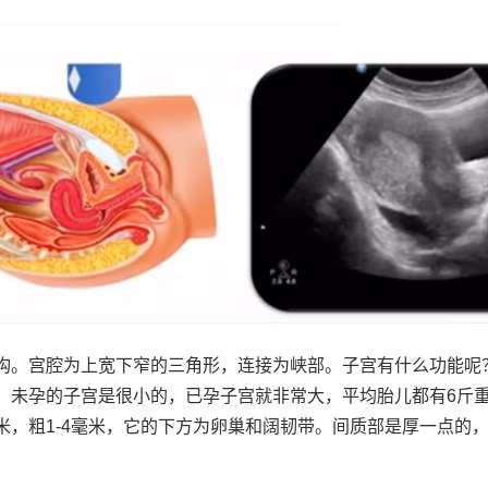
构。宫腔为上宽下窄的三角形，连接为峡部。子宫有什么功能呢
。未孕的子宫是很小的，已孕子宫就非常大，平均胎儿都有6斤
厘米，粗1-4毫米，它的下方为卵巢和阔韧带。间质部是厚一点