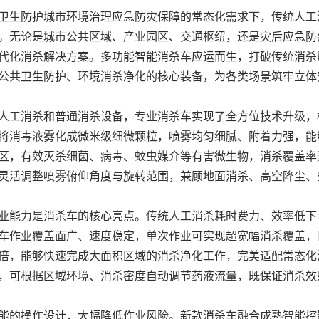
卫生防护城市环境治理应急防灾保障的常态化需求下，传统人工
。无论是城市公共区域、产业园区、交通枢纽，还是灾后应急防
代化消杀解决方案。多功能智能消杀车应运而生，打破传统消杀
公共卫生防护、环境消杀净化的核心装备，为各类场景筑牢立体
人工消杀和普通消杀设备，专业消杀车实现了全方位技术升级，
将消毒液雾化成微米级细微颗粒，喷雾均匀细腻、附着力强，能
区，有效灭杀细菌、病毒、蚊虫媒介等有害微生物，消杀覆盖率
灵活调整喷雾俯仰角度与旋转范围，兼顾地面消杀、高空降尘、
业能力是消杀车的核心亮点。传统人工消杀耗时费力、效率低下
车作业覆盖面广、速度稳定，单次作业可实现超宽幅消杀覆盖，
倍，能够快速完成大面积区域的消杀净化工作，完美适配常态化
，可根据区域环境、消杀密度自动调节药液流量，既保证消杀效
能的操作设计，大幅降低作业风险。新款消杀车融合成熟智能控