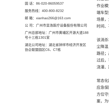
固 话：86-020-86059537
作业模
服务热线：400-800-8232
端车型
邮 箱：xianhao266@163.com
场景，
公 司：广州市显浩医疗设备股份有限公司
时间、
广州总部地址：广州市黄埔区开源大道188
号十三栋1301室
该消杀
湖北公司地址：湖北省钟祥市经济开发区
尘降温
协企联盟园区C6、C7栋
路径；
过后，
浇灌、
常态化
应急保
方位守
案，为