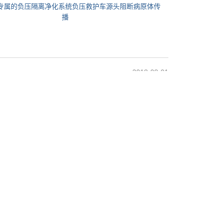
专属的负压隔离净化系统负压救护车源头阻断病原体传
播
2018-08-01
2018-08-03
2018-08-04
2018-08-05
2023-06-28
车加盟
建筑企业资质查询
隧道掘进机
臭氧发生器