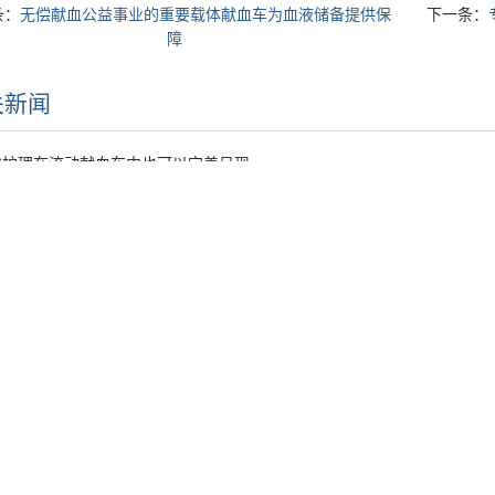
条：
无偿献血公益事业的重要载体献血车为血液储备提供保
下一条：
障
关新闻
化护理在流动献血车中也可以完美呈现
采血车的监管，厂家建议这样做
车上定制车载DR有何优势？
检测车的实行较大提高食品安全保障
的放射科室移动DR方便在拥挤的病区灵活使用
加盟
送血车
食用油灌装机
高速混合机
洒水车
液压千斤顶
汽
对讲机软件
车辆管理系统
电动调节阀
软泡催化剂
凹版印刷机
热点关键词：
体检车
医疗车
献血车
查体车
采血车
救护车