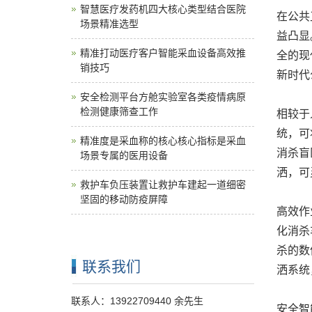
智慧医疗发药机四大核心类型结合医院
在公共
场景精准选型
益凸显
精准打动医疗客户智能采血设备高效推
全的现
销技巧
新时代
安全检测平台方舱实验室各类疫情病原
检测健康筛查工作
相较于
统，可
精准度是采血称的核心核心指标是采血
消杀盲
场景专属的医用设备
洒，可
救护车负压装置让救护车建起一道细密
坚固的移动防疫屏障
高效作
化消杀
杀的数
联系我们
洒系统
联系人：13922709440 余先生
安全智