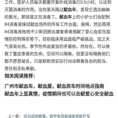
工作，医护人员每天都要开紫外线消毒灯0.5小时，以达到
灭菌消毒的作用。当你某天路过
献血车
，发现它透出幽幽
的紫光，那就是正在消毒了。
献血车
上的小护士们会配制
84消毒液抹拭献血场所的所有工作台面、座椅，然后再用
84消毒液拖地不少新冠肺炎康复患者捐献了爱心血浆在疫
情防控特殊形势下，目前临床用血面临严峻挑战，加之天
气逐渐炎热，季节性供血紧张的矛盾依，然存在。可以挽
救了重症患者的生命。空间可以隔离，但爱没有隔离他们
都不愿意留名，只是默默用实际行动诠释着各自的担当、
责任和无私奉献。
相关阅读推荐：
广州市献血车，献血屋，献血房车时间地点指南
献血车上显真情，疫情期间也可以去献爱心安全献血
上一条：
应对战场救援，装甲车改装成医用医疗车