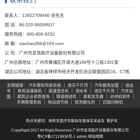
联系人：13922709440 余先生
固 话：86-020-86059537
服务热线：400-800-8232
邮 箱：xianhao266@163.com
公 司：广州市显浩医疗设备股份有限公司
广州总部地址：广州市黄埔区开源大道188号十三栋1301室
湖北公司地址：湖北省钟祥市经济开发区协企联盟园区C6、C7栋
友情链接
汽车模拟驾驶系统
液压千斤顶
汽车服务加盟
送血
车
食用油灌装机
高速混合机
洒水车
液压千斤顶
汽车加
盟
建筑企业资质查询
隧道掘进机
臭氧发生器
对讲机软件
车辆管理系统
电动调节阀
软泡催化剂
凹版印刷机
热点关键词：
体检车
医疗车
献血车
查体车
采血车
救护车
CopyRight 2017 All Right Reserved 广州市显浩医疗设备股份有限公司
粤ICP备17119936号-1
admin
网站地图