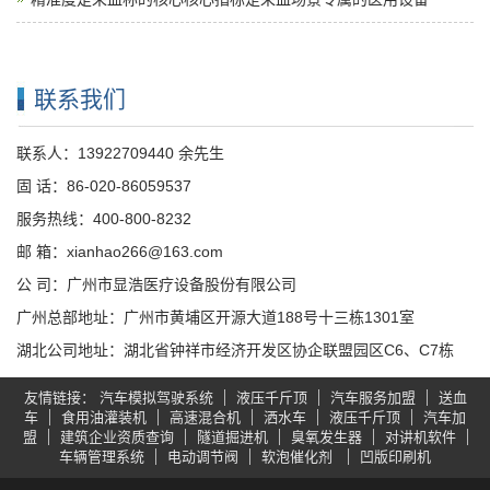
联系我们
联系人：13922709440 余先生
固 话：86-020-86059537
服务热线：400-800-8232
邮 箱：xianhao266@163.com
公 司：广州市显浩医疗设备股份有限公司
广州总部地址：广州市黄埔区开源大道188号十三栋1301室
湖北公司地址：湖北省钟祥市经济开发区协企联盟园区C6、C7栋
友情链接
汽车模拟驾驶系统
液压千斤顶
汽车服务加盟
送血
车
食用油灌装机
高速混合机
洒水车
液压千斤顶
汽车加
盟
建筑企业资质查询
隧道掘进机
臭氧发生器
对讲机软件
车辆管理系统
电动调节阀
软泡催化剂
凹版印刷机